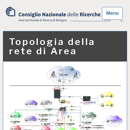
Skip
to
Menu
content
Area territoriale di
Ricerca di Bologna
Topologia della
rete di Area